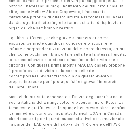
simbolicamente la presenza dei vari passaggi progettuali e
pittorici, necessari al raggiungimento del risultato finale. In
altre, come Mellow Side e Grapewine, l’incessante
mutazione pittorica di questo artista è raccontata sulla tela
dal dialogo tra il lettering e le forme astratte, di ispirazione
organica, che sembrano rivestirlo.
Equilibri Differenti, anche grazie al numero di opere
esposte, permette quindi di riconoscere o scoprire le
infinite e sorprendenti variazioni delle opere di Peeta, artista
che, come pochi, sembra portare sulla tela la stessa fluidità,
lo stesso silenzio e lo stesso dinamismo della vita che ci
circonda. Con questa prima mostra MAGMA gallery propone
il proprio punto di vista sulla scena dell’arte
contemporanea, evidenziando già da questo evento il
proprio interesse per i protagonisti e i giovani interpreti
dell’arte urbana.
Manuel di Rita si fa conoscere all’inizio degli anni ’90 nella
scena italiana del writing, sotto lo pseudonimo di Peeta. La
fama come graffiti writer lo spinge ben presto oltre i confini
italiani ed è proprio qui, soprattutto negli USA e in Canada,
che riscontra i primi grandi successi a livello internazionale.
Fa parte dell’EAD crew di Padova, dell’FX crew e dell’RWK