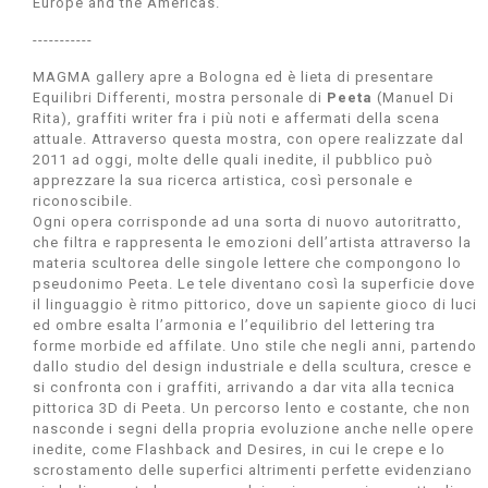
Europe and the Americas.
-----------
MAGMA gallery apre a Bologna ed è lieta di presentare
Equilibri Differenti, mostra personale di
Peeta
(Manuel Di
Rita), graffiti writer fra i più noti e affermati della scena
attuale. Attraverso questa mostra, con opere realizzate dal
2011 ad oggi, molte delle quali inedite, il pubblico può
apprezzare la sua ricerca artistica, così personale e
riconoscibile.
Ogni opera corrisponde ad una sorta di nuovo autoritratto,
che filtra e rappresenta le emozioni dell’artista attraverso la
materia scultorea delle singole lettere che compongono lo
pseudonimo Peeta. Le tele diventano così la superficie dove
il linguaggio è ritmo pittorico, dove un sapiente gioco di luci
ed ombre esalta l’armonia e l’equilibrio del lettering tra
forme morbide ed affilate. Uno stile che negli anni, partendo
dallo studio del design industriale e della scultura, cresce e
si confronta con i graffiti, arrivando a dar vita alla tecnica
pittorica 3D di Peeta. Un percorso lento e costante, che non
nasconde i segni della propria evoluzione anche nelle opere
inedite, come Flashback and Desires, in cui le crepe e lo
scrostamento delle superfici altrimenti perfette evidenziano